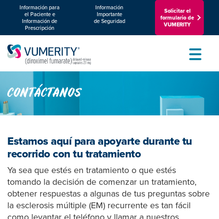
Información para
Información
Solicitar el
el Paciente e
Importante
formulario de
Información de
de Seguridad
VUMERITY
Prescripción
Toggle
CONTÁCTANOS
Estamos aquí para apoyarte durante tu
recorrido con tu tratamiento
Ya sea que estés en tratamiento o que estés
tomando la decisión de comenzar un tratamiento,
obtener respuestas a algunas de tus preguntas sobre
la esclerosis múltiple (EM) recurrente es tan fácil
como levantar el teléfono y llamar a nuestros